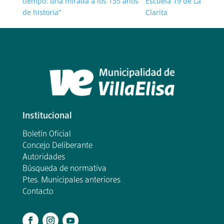
tiempo: una mirada a los 135 años
Escuela 19 de La
de historia”
Clarita
Institucional
Boletín Oficial
Concejo Deliberante
Autoridades
Búsqueda de normativa
Ptes. Municipales anteriores
Contacto