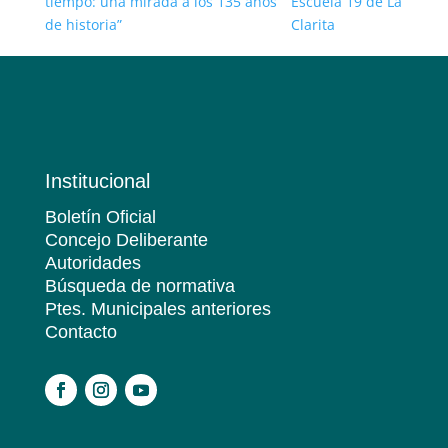
tiempo: una mirada a los 135 años
Escuela 19 de La
de historia”
Clarita
Institucional
Boletín Oficial
Concejo Deliberante
Autoridades
Búsqueda de normativa
Ptes. Municipales anteriores
Contacto