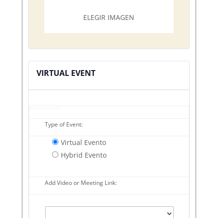
Imagen
ELEGIR IMAGEN
del
evento
Subir
archivo
VIRTUAL EVENT
Mark
Type of Event:
as
Virtual Evento
a
Hybrid Evento
virtual
evento
Add Video or Meeting Link: