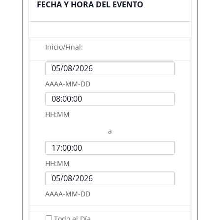
FECHA Y HORA DEL EVENTO
Inicio/Final:
Fecha
de
Hora
AAAA-MM-DD
Inicio
de
Inicio
HH:MM
a
Hora
de
Fecha
HH:MM
Finalización
de
Finalización
AAAA-MM-DD
Todo el Día