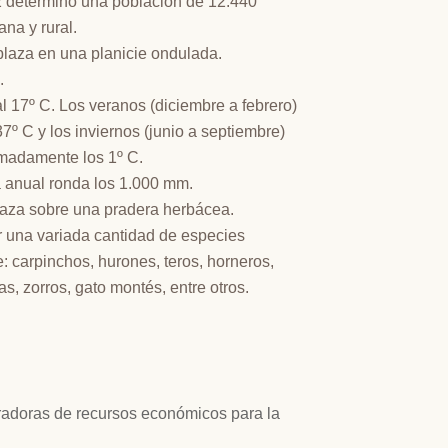
2 determinó una población de 12.440
ana y rural.
mplaza en una planicie ondulada.
.
 17º C. Los veranos (diciembre a febrero)
º C y los inviernos (junio a septiembre)
madamente los 1º C.
a anual ronda los 1.000 mm.
plaza sobre una pradera herbácea.
r una variada cantidad de especies
 carpinchos, hurones, teros, horneros,
s, zorros, gato montés, entre otros.
neradoras de recursos económicos para la