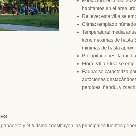
Población: el censo 202
habitantes en el área urb
Relieve: esta villa se e
Clima: templado húmedo
Temperatura: media anual
tiene máximas de hasta 37
mínimas de hasta aproxi
Precipitaciones: la medi
Flora: Villa Elisa se em
Fauna: se caracteriza po
autóctonas destacándose:
perdices, ñandú, vizcacha
les
 la ganadera y el turismo constituyen las principales fuentes ge