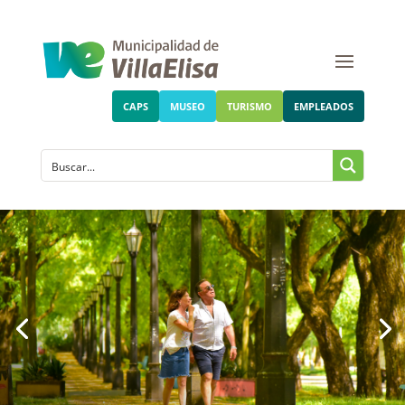
CAPS
MUSEO
TURISMO
EMPLEADOS
El tiempo propio es calidad de
vida.