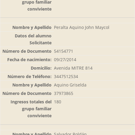
Peralta Aquino John Maycol
54154771
09/27/2014
Avenida MITRE 814
3447512534
Aquino Griselda
37973865
180
Salvador Roldán