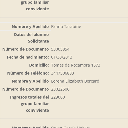
Bruno Tarabine
53005854
01/30/2013
Tomas de Rocamora 1573
3447506883
Lorena Elizabeth Borcard
23022506
229000
Owen García Neivirt