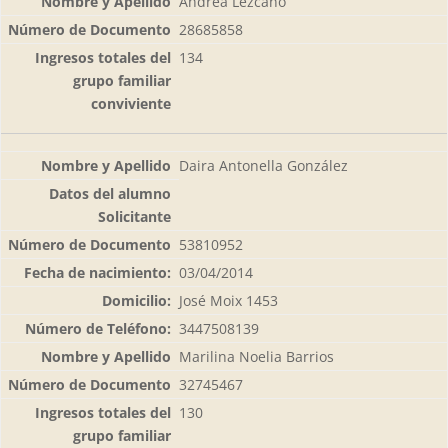
Andrea Lezcano
28685858
134
Daira Antonella González
53810952
03/04/2014
José Moix 1453
3447508139
Marilina Noelia Barrios
32745467
130