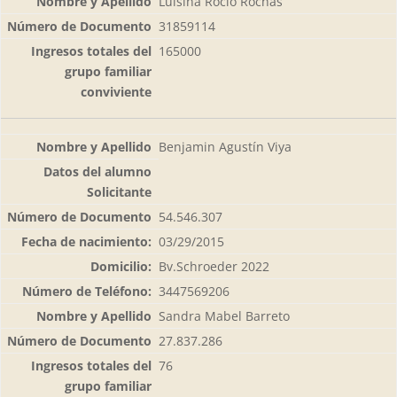
Luisina Rocío Rochás
31859114
165000
Benjamin Agustín Viya
54.546.307
03/29/2015
Bv.Schroeder 2022
3447569206
Sandra Mabel Barreto
27.837.286
76