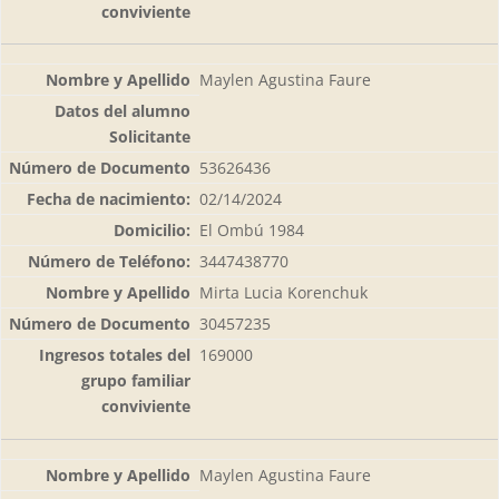
Maylen Agustina Faure
53626436
02/14/2024
El Ombú 1984
3447438770
Mirta Lucia Korenchuk
30457235
169000
Maylen Agustina Faure