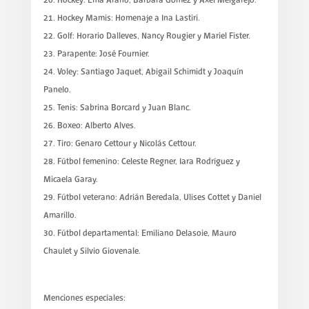
Hockey: Ema Arano, Bárbara Gómez y Axel Melgarejo.
Hockey Mamis: Homenaje a Ina Lastiri.
Golf: Horario Dalleves, Nancy Rougier y Mariel Fister.
Parapente: José Fournier.
Voley: Santiago Jaquet, Abigail Schimidt y Joaquín
Panelo.
Tenis: Sabrina Borcard y Juan Blanc.
Boxeo: Alberto Alves.
Tiro: Genaro Cettour y Nicolás Cettour.
Fútbol femenino: Celeste Regner, Iara Rodríguez y
Micaela Garay.
Fútbol veterano: Adrián Beredala, Ulises Cottet y Daniel
Amarillo.
Fútbol departamental: Emiliano Delasoie, Mauro
Chaulet y Silvio Giovenale.
Menciones especiales: