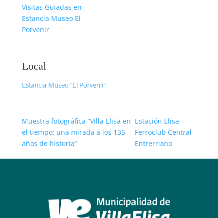
Visitas Guiadas en
Estancia Museo El
Porvenir
Local
Estancia Museo “El Porvenir”
Muestra fotográfica “Villa Elisa en
Estación Elisa –
el tiempo: una mirada a los 135
Ferroclub Central
años de historia”
Entrerriano