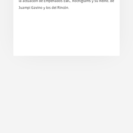
la actuación de Empeñados E&C, Rochiglams y su Reino, de
Juampi Gavino y los del Rincón.