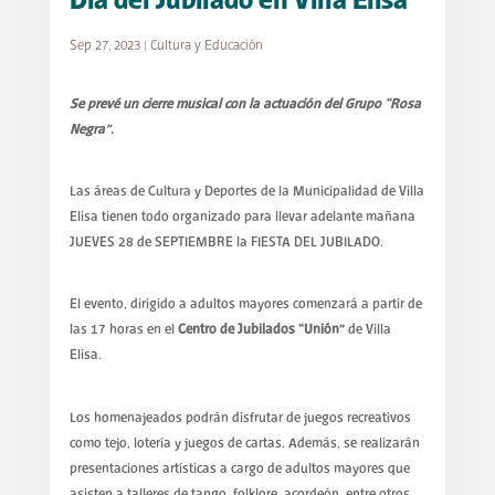
Día del Jubilado en Villa Elisa
Sep 27, 2023
|
Cultura y Educación
S
e prevé un cierre musical con la actuación del Grupo “Rosa
Negra”.
Las áreas de Cultura y Deportes de la Municipalidad de Villa
Elisa tienen todo organizado para llevar adelante mañana
JUEVES 28 de SEPTIEMBRE la FIESTA DEL JUBILADO.
El evento, dirigido a adultos mayores comenzará a partir de
las 17 horas en el
Centro de Jubilados “Unión”
de Villa
Elisa.
Los homenajeados podrán disfrutar de juegos recreativos
como tejo, lotería y juegos de cartas. Además, se realizarán
presentaciones artísticas a cargo de adultos mayores que
asisten a talleres de tango, folklore, acordeón, entre otros.