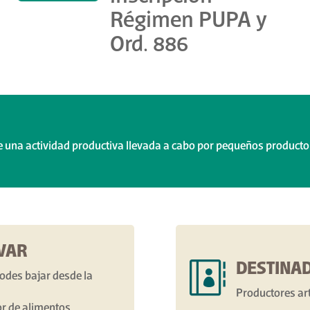
Régimen PUPA y
Ord. 886
 de una actividad productiva llevada a cabo por pequeños product
EVAR

DESTINAD
podes bajar desde la
Productores ar
r de alimentos.