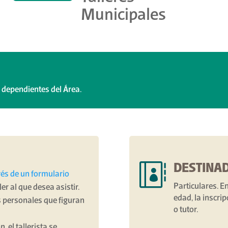
Municipales
s dependientes del Área.

DESTINAD
vés de un formulario
Particulares. E
ler al que desea asistir.
edad, la inscri
s personales que figuran
o tutor.
, el tallerista se