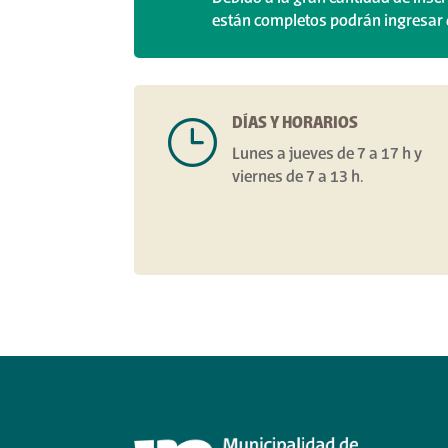
están completos podrán ingresar d
DÍAS Y HORARIOS
}
Lunes a jueves de 7 a 17 h y
viernes de 7 a 13 h.