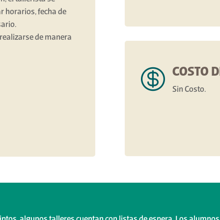
 horarios, fecha de
sario.
 realizarse de manera

COSTO D
Sin Costo.
iptos, algunos talleres cuentan con listas de espera. Los alumnos