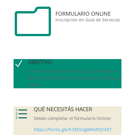
m
FORMULARIO ONLINE
Inscripción en Guía de Servicios
OBJETIVO
N
Crear un listado de comercios y prestadores
de servicios de Villa Elisa para ser ofrecidos al
turista.
QUÉ NECESITÁS HACER
e
Debés completar el formulario Online:
https://forms.gle/h3ZE5Ug88FoPQY437