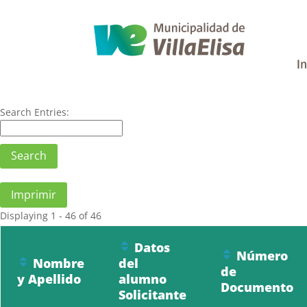
In
Search Entries:
Imprimir
Displaying 1 - 46 of 46
Datos
Número
Nombre
del
de
y Apellido
alumno
Documento
Solicitante