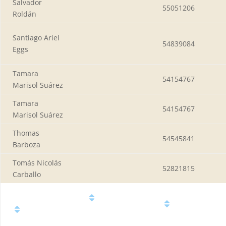
Salvador
55051206
Roldán
Santiago Ariel
54839084
Eggs
Tamara
54154767
Marisol Suárez
Tamara
54154767
Marisol Suárez
Thomas
54545841
Barboza
Tomás Nicolás
52821815
Carballo
Datos
Número
Nombre
del
de
y Apellido
alumno