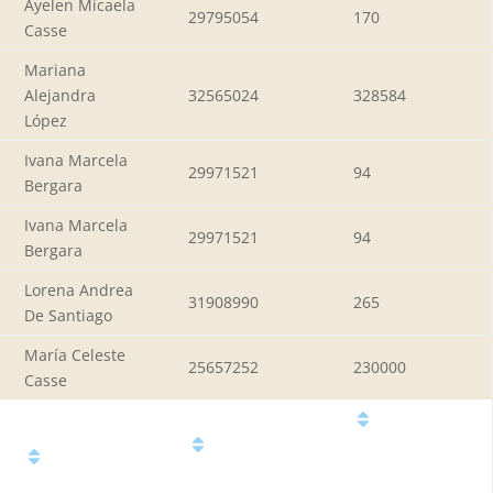
Ayelen Micaela
29795054
170
Casse
Mariana
Alejandra
32565024
328584
López
Ivana Marcela
29971521
94
Bergara
Ivana Marcela
29971521
94
Bergara
Lorena Andrea
31908990
265
De Santiago
María Celeste
25657252
230000
Casse
Ingresos
Número
totales del
Nombre
de
grupo
y Apellido