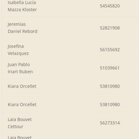
Isabella Lucía
54545820
Mazza Kloster
Jeremías
52821908
Daniel Rebord
Josefina
56155692
Velazquez
Juan Pablo
51039661
Iriart Ruben
Kiara Orcellet
53810980
Kiara Orcellet
53810980
Laia Bouvet
56273314
Cettour
Laia Bouvet