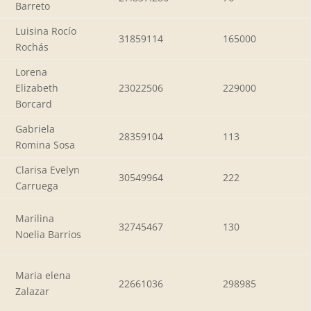
Barreto
Luisina Rocío
31859114
165000
Rochás
Lorena
Elizabeth
23022506
229000
Borcard
Gabriela
28359104
113
Romina Sosa
Clarisa Evelyn
30549964
222
Carruega
Marilina
32745467
130
Noelia Barrios
Maria elena
22661036
298985
Zalazar