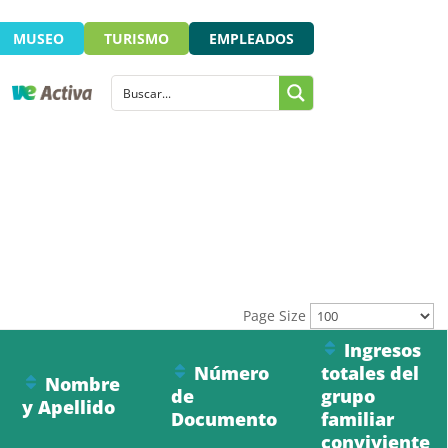
MUSEO
TURISMO
EMPLEADOS
Page Size
Ingresos
Número
totales del
Nombre
de
grupo
y Apellido
Documento
familiar
conviviente