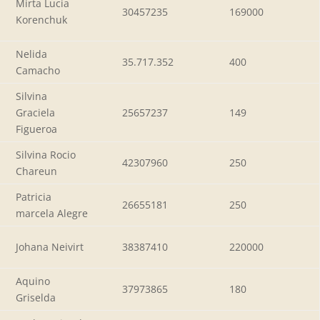
Mirta Lucia
30457235
169000
Korenchuk
Nelida
35.717.352
400
Camacho
Silvina
Graciela
25657237
149
Figueroa
Silvina Rocio
42307960
250
Chareun
Patricia
26655181
250
marcela Alegre
Johana Neivirt
38387410
220000
Aquino
37973865
180
Griselda