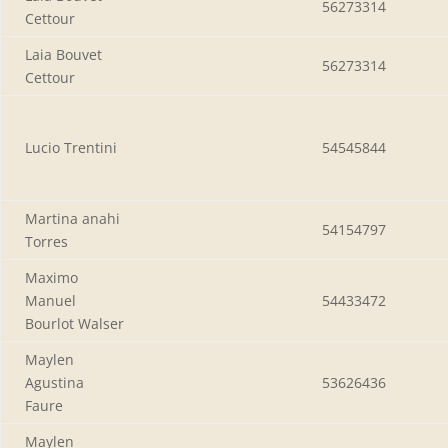
56273314
Cettour
Laia Bouvet
56273314
Cettour
Lucio Trentini
54545844
Martina anahi
54154797
Torres
Maximo
Manuel
54433472
Bourlot Walser
Maylen
Agustina
53626436
Faure
Maylen