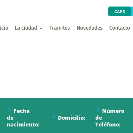
CAPS
icio
La ciudad
Trámites
Novedades
Contacto
Fecha
Número
de
Domicilio:
de
nacimiento:
Teléfono: