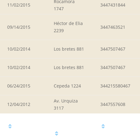
Rocamora
11/02/2015
3447431844
1747
Héctor de Elia
09/14/2015
3447463521
2239
10/02/2014
Los bretes 881
3447507467
10/02/2014
Los bretes 881
3447507467
06/24/2015
Cepeda 1224
344215580467
Av. Urquiza
12/04/2012
3447557608
3117
Fecha
Número
de
Domicilio:
de