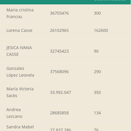
Maria cristina
36703476
300
Francou
Lorena Casse
26102965
162600
JESICA IVANA
32745423
90
CASSE
Gonzalez
37568096
290
López Leonela
María Victoria
33.992.047
350
Sacks
Andrea
28685858
134
Lezcano
Sandra Mabel
27.837.286
76