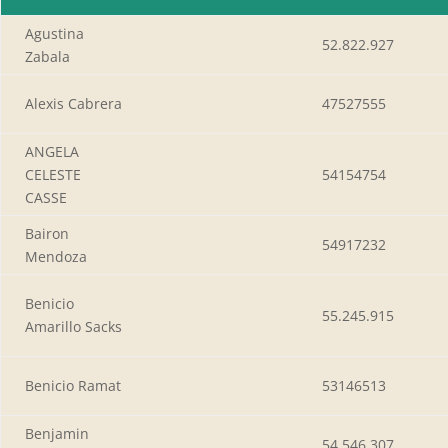
Agustina
52.822.927
Zabala
Alexis Cabrera
47527555
ANGELA
CELESTE
54154754
CASSE
Bairon
54917232
Mendoza
Benicio
55.245.915
Amarillo Sacks
Benicio Ramat
53146513
Benjamin
54.546.307