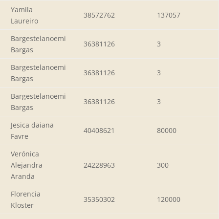
Yamila
38572762
137057
Laureiro
Bargestelanoemi
36381126
3
Bargas
Bargestelanoemi
36381126
3
Bargas
Bargestelanoemi
36381126
3
Bargas
Jesica daiana
40408621
80000
Favre
Verónica
Alejandra
24228963
300
Aranda
Florencia
35350302
120000
Kloster