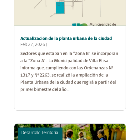
Actualización de la planta urbana de la ciudad
Feb 27, 2026
|
Sectores que estaban en la “Zona B” se incorporan
a la “Zona A”. La Municipalidad de Villa Elisa
informa que, cumpliendo con las Ordenanzas N°
1317 y N° 2263, se realizó la ampliación de la
Planta Urbana de la ciudad que regirá a partir del
primer bimestre del año...
Cultura y Educación
Desarrollo Territorial