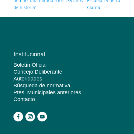
tiempo: una mirada a los 135 años
Escuela 19 de La
de historia”
Clarita
Institucional
Boletín Oficial
Concejo Deliberante
Autoridades
Búsqueda de normativa
Ptes. Municipales anteriores
Contacto