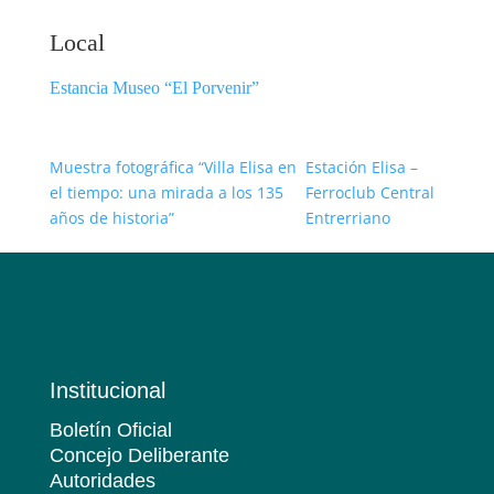
Local
Estancia Museo “El Porvenir”
Muestra fotográfica “Villa Elisa en
Estación Elisa –
el tiempo: una mirada a los 135
Ferroclub Central
años de historia”
Entrerriano
Institucional
Boletín Oficial
Concejo Deliberante
Autoridades