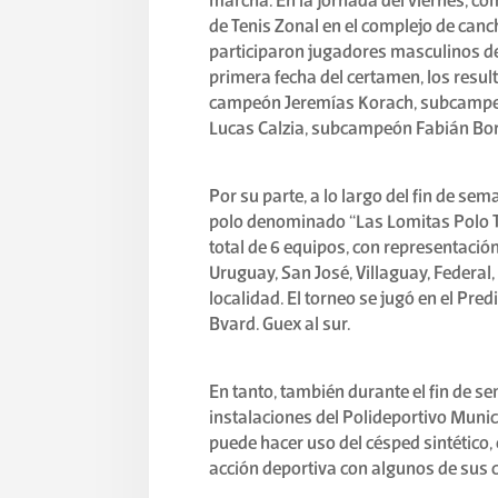
marcha. En la jornada del viernes, co
de Tenis Zonal en el complejo de canc
participaron jugadores masculinos de l
primera fecha del certamen, los result
campeón Jeremías Korach, subcampeó
Lucas Calzia, subcampeón Fabián Bor
Por su parte, a lo largo del fin de sem
polo denominado “Las Lomitas Polo T
total de 6 equipos, con representaci
Uruguay, San José, Villaguay, Feder
localidad. El torneo se jugó en el Pr
Bvard. Guex al sur.
En tanto, también durante el fin de s
instalaciones del Polideportivo Muni
puede hacer uso del césped sintético, 
acción deportiva con algunos de sus