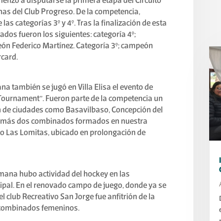
menzó a disputarse la primera etapa del Circuito
has del Club Progreso. De la competencia,
as categorías 3° y 4°. Tras la finalización de esta
ados fueron los siguientes: categoría 4°;
n Federico Martínez. Categoría 3°; campeón
card.
ana también se jugó en Villa Elisa el evento de
ournament”. Fueron parte de la competencia un
ón de ciudades como Basavilbaso, Concepción del
al, más dos combinados formados en nuestra
edio Las Lomitas, ubicado en prolongación de
emana hubo actividad del hockey en las
cipal. En el renovado campo de juego, donde ya se
el club Recreativo San Jorge fue anfitrión de la
 combinados femeninos.