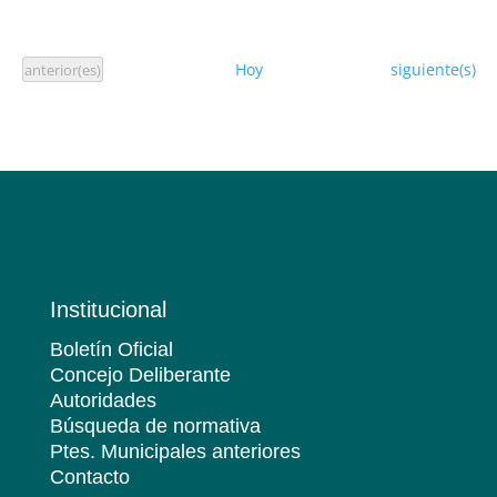
Eventos
Eventos
Hoy
siguiente(s)
anterior(es)
Institucional
Boletín Oficial
Concejo Deliberante
Autoridades
Búsqueda de normativa
Ptes. Municipales anteriores
Contacto