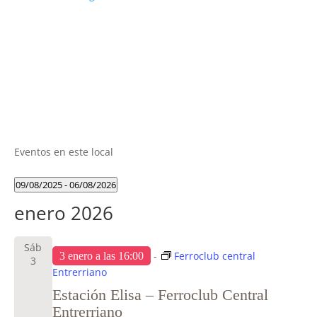
Eventos en este local
09/08/2025
 - 
06/08/2026
Seleccionar
enero 2026
fecha.
Sáb
-
Ferroclub central
3 enero a las 16:00
3
Entrerriano
Estación Elisa – Ferroclub Central
Entrerriano