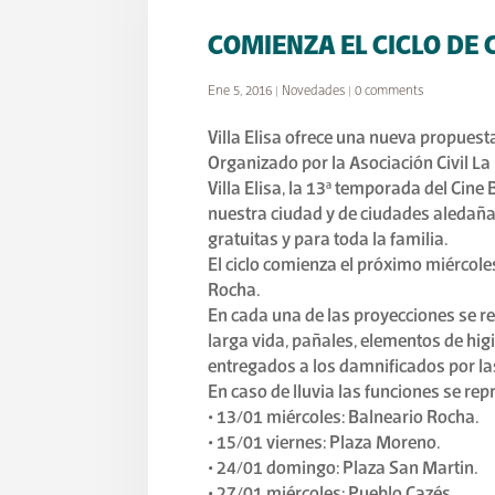
COMIENZA EL CICLO DE 
Ene 5, 2016
|
Novedades
|
0 comments
Villa Elisa ofrece una nueva propuesta
Organizado por la Asociación Civil La
Villa Elisa, la 13ª temporada del Cine
nuestra ciudad y de ciudades aledaña
gratuitas y para toda la familia.
El ciclo comienza el próximo miércole
Rocha.
En cada una de las proyecciones se re
larga vida, pañales, elementos de hig
entregados a los damnificados por la
En caso de lluvia las funciones se re
• 13/01 miércoles: Balneario Rocha.
• 15/01 viernes: Plaza Moreno.
• 24/01 domingo: Plaza San Martin.
• 27/01 miércoles: Pueblo Cazés.