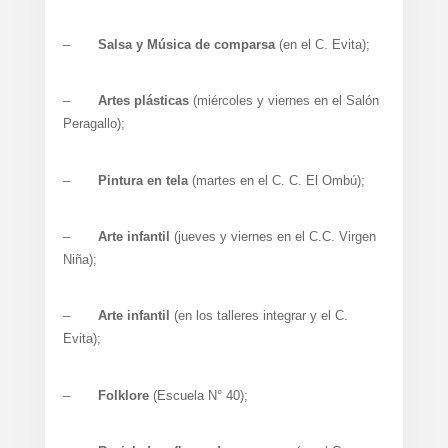
–
Salsa y Música de comparsa
(en el C. Evita);
–
Artes plásticas
(miércoles y viernes en el Salón
Peragallo);
–
Pintura en tela
(martes en el C. C. El Ombú);
–
Arte infantil
(jueves y viernes en el C.C. Virgen
Niña);
–
Arte infantil
(en los talleres integrar y el C.
Evita);
–
Folklore
(Escuela N° 40);