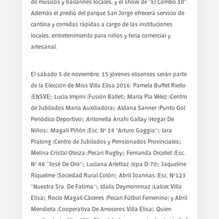
de músicos y bailarines locales, y el show de “El Combo 10”.
Además el predio del parque San Jorge ofrecerá servicio de
cantina y comidas rápidas a cargo de las instituciones
locales, entretenimiento para niños y feria comercial y
artesanal.
El sábado 5 de noviembre, 15 jóvenes elisenses serán parte
de la Elección de Miss Villa Elisa 2016: Pamela Buffet Riello
(ENSVE); Lucia Impini (Fusión Ballet); María Pía Vélez (Centro
de Jubilados María Auxiliadora); Aldana Sanner (Punto Gol
Periódico Deportivo); Antonella Anahí Gallay (Hogar De
Niños); Magali Piñón (Esc. Nº 14 “Arturo Gaggia”); Iara
Pralong (Centro de Jubilados y Pensionados Provinciales);
Melina Cristal Oteiza (Pecari Rugby); Fernanda Orcellet (Esc.
Nº 48 “José De Oro”); Luciana Arlettaz (Icpa D-70); Jaqueline
Riquelme (Sociedad Rural Colón); Abril Joannas (Esc. Nº123
“Nuestra Sra. De Fatima”); Idalis Deymonnnaz (Lalcec Villa
Elisa); Rocío Magali Cáceres (Pecari Fútbol Femenino) y Abril
Mendieta (Cooperativa De Arroceros Villa Elisa). Quien