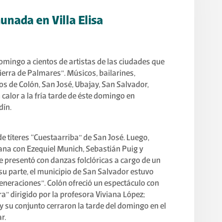
nada en Villa Elisa
domingo a cientos de artistas de las ciudades que
rra de Palmares”. Músicos, bailarines,
eros de Colón, San José, Ubajay, San Salvador,
calor a la fría tarde de éste domingo en
dín.
e títeres “Cuestaarriba” de San José. Luego,
iana con Ezequiel Munich, Sebastián Puig y
presentó con danzas folclóricas a cargo de un
 su parte, el municipio de San Salvador estuvo
eneraciones”. Colón ofreció un espectáculo con
rra” dirigido por la profesora Viviana López;
 su conjunto cerraron la tarde del domingo en el
r.