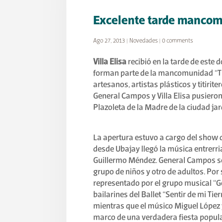
Excelente tarde mancomu
Ago 27, 2013
|
Novedades
|
0 comments
Villa Elisa
recibió en la tarde de este 
forman parte de la mancomunidad “Tie
artesanos, artistas plásticos y titirit
General Campos y Villa Elisa pusieron 
Plazoleta de la Madre de la ciudad jar
La apertura estuvo a cargo del show d
desde Ubajay llegó la música entrerr
Guillermo Méndez. General Campos se 
grupo de niños y otro de adultos. Por
representado por el grupo musical “G
bailarines del Ballet “Sentir de mi Tie
mientras que el músico Miguel López y
marco de una verdadera fiesta popula