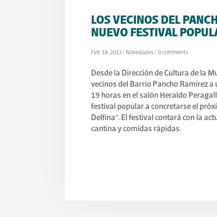
LOS VECINOS DEL PANC
NUEVO FESTIVAL POPUL
Feb 18, 2013
|
Novedades
|
0 comments
Desde la Dirección de Cultura de la Mu
vecinos del Barrio Pancho Ramírez a
19 horas en el salón Heraldo Peragallo
festival popular a concretarse el pró
Delfina”. El festival contará con la a
cantina y comidas rápidas.