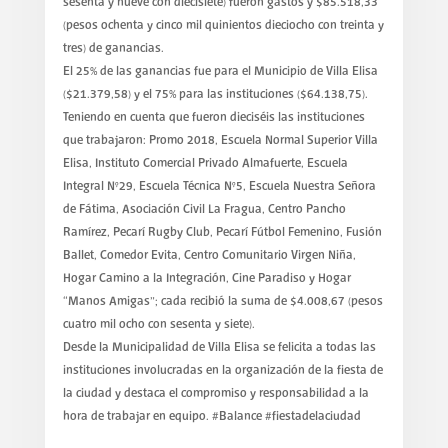
sesenta y nueve con diecisiete) fueron gastos y $85.518,33
(pesos ochenta y cinco mil quinientos dieciocho con treinta y
tres) de ganancias.
El 25% de las ganancias fue para el Municipio de Villa Elisa
($21.379,58) y el 75% para las instituciones ($64.138,75).
Teniendo en cuenta que fueron dieciséis las instituciones
que trabajaron: Promo 2018, Escuela Normal Superior Villa
Elisa, Instituto Comercial Privado Almafuerte, Escuela
Integral N°29, Escuela Técnica N°5, Escuela Nuestra Señora
de Fátima, Asociación Civil La Fragua, Centro Pancho
Ramírez, Pecarí Rugby Club, Pecarí Fútbol Femenino, Fusión
Ballet, Comedor Evita, Centro Comunitario Virgen Niña,
Hogar Camino a la Integración, Cine Paradiso y Hogar
“Manos Amigas”; cada recibió la suma de $4.008,67 (pesos
cuatro mil ocho con sesenta y siete).
Desde la Municipalidad de Villa Elisa se felicita a todas las
instituciones involucradas en la organización de la fiesta de
la ciudad y destaca el compromiso y responsabilidad a la
hora de trabajar en equipo. #Balance #fiestadelaciudad