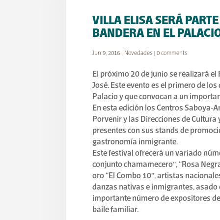
VILLA ELISA SERÁ PARTE
BANDERA EN EL PALACIO
Jun 9, 2016
|
Novedades
|
0 comments
El próximo 20 de junio se realizará el
José. Este evento es el primero de los
Palacio y que convocan a un importan
En esta edición los Centros Saboya-Ar
Porvenir y las Direcciones de Cultura 
presentes con sus stands de promoció
gastronomía inmigrante.
Este festival ofrecerá un variado nú
conjunto chamamecero”, “Rosa Negra”,
oro “El Combo 10”, artistas nacionale
danzas nativas e inmigrantes, asado 
importante número de expositores de 
baile familiar.